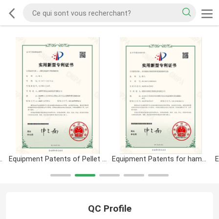
ment System Certification
Equipment Patents of Pellet Machine
Equipment Patents for hammer mill
QC Profile